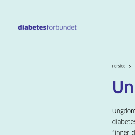
Til
hovedinnhold
Forside
Un
Ungdoms
diabete
finner 