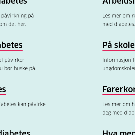
iabetes
Arbeidsl
 påvirkning på
Les mer om re
om det her.
med diabetes
abetes
På skol
l påvirker
Informasjon f
u bør huske på.
ungdomskolen
es
Førerkor
abetes kan påvirke
Les mer om hv
deg med diabe
diabetes
Hva med 