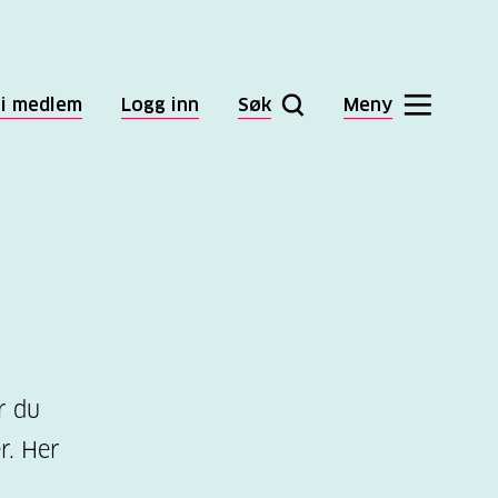
li medlem
Logg inn
Søk
Meny
r du
r. Her