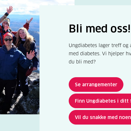
Bli med oss!
Ungdiabetes lager treff og
med diabetes. Vi hjelper hv
du bli med?
Se arrangementer
Finn Ungdiabetes i ditt 
Vil du snakke med noen