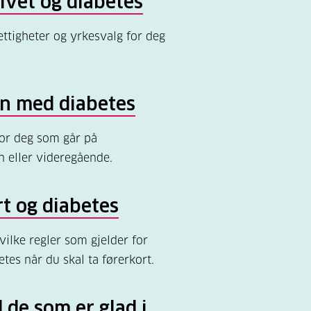
ivet og diabetes
ttigheter og yrkesvalg for deg
.
en med diabetes
or deg som går på
 eller videregående.
t og diabetes
ilke regler som gjelder for
tes når du skal ta førerkort.
de som er glad i