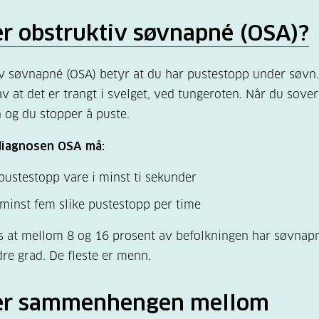
er obstruktiv søvnapné (OSA)?
v søvnapné (OSA) betyr at du har pustestopp under søvn
 at det er trangt i svelget, ved tungeroten. Når du sover
 og du stopper å puste.
 diagnosen OSA må:
pustestopp vare i minst ti sekunder
minst fem slike pustestopp per time
s at mellom 8 og 16 prosent av befolkningen har søvnap
dre grad. De fleste er menn.
er sammenhengen mellom