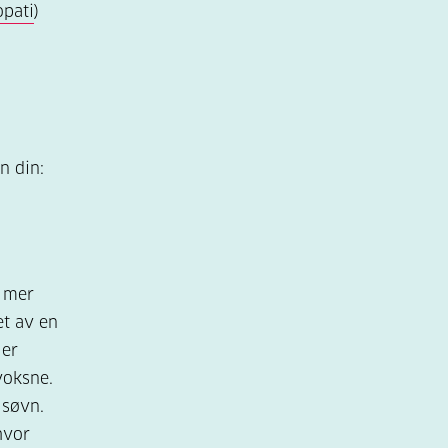
opati
)
n din:
o mer
et av en
ler
voksne.
 søvn.
hvor