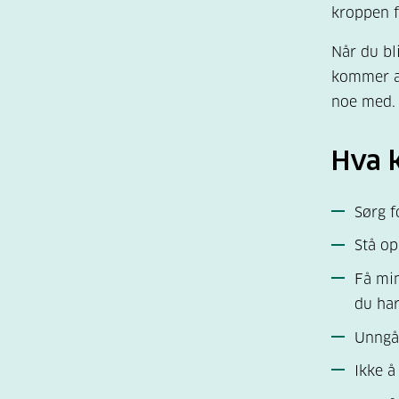
kroppen f
Når du bl
kommer al
noe med.
Hva k
Sørg f
Stå op
Få min
du har
Unngå 
Ikke å