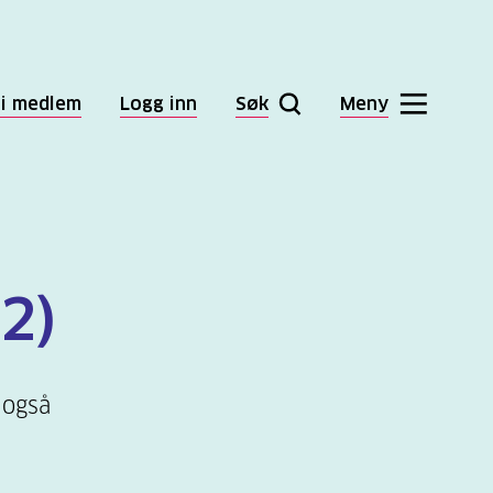
li medlem
Logg inn
Søk
Meny
2)
 også