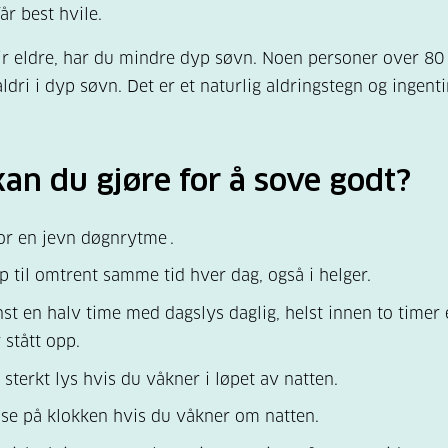
år best hvile.
ir eldre, har du mindre dyp søvn. Noen personer over 80
dri i dyp søvn. Det er et naturlig aldringstegn og ingenti
an du gjøre for å sove godt?
or en jevn døgnrytme .
p til omtrent samme tid hver dag, også i helger.
st en halv time med dagslys daglig, helst innen to timer e
 stått opp.
sterkt lys hvis du våkner i løpet av natten.
 se på klokken hvis du våkner om natten.