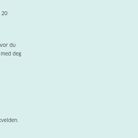
 20
hvor du
a med deg
kvelden.