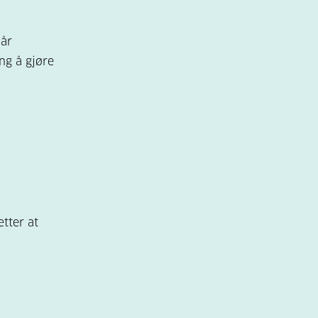
 år
ng å gjøre
tter at