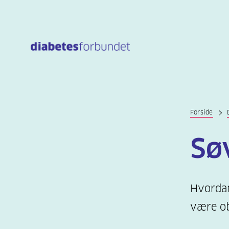
Til
hovedinnhold
Forside
Sø
Hvordan
være ob