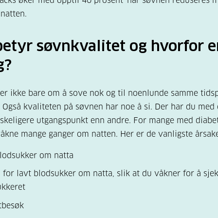
nacks øker med opptil 40 prosent når søvnen reduseres m
natten.
etyr søvnkvalitet og hvorfor e
g?
er ikke bare om å sove nok og til noenlunde samme tids
. Også kvaliteten på søvnen har noe å si. Der har du med
anskeligere utgangspunkt enn andre. For mange med diabet
våkne mange ganger om natten. Her er de vanligste årsak
blodsukker om natta
 for lavt blodsukker om natta, slik at du våkner for å sje
ukkeret
tbesøk