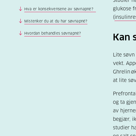
Studier ha
glukose f
Hva er konsekvensene av søvnapné?
(
insulinre
Mistenker du at du har søvnapné?
Hvordan behandles søvnapné?
Kan 
Lite søvn
vekt. App
Ghrelin ø
at lite s
Prefronta
og ta gje
av hjerne
begjær, ik
studier h