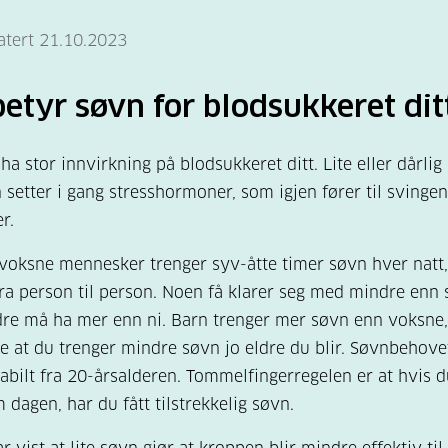
atert 21.10.2023
etyr søvn for blodsukkeret dit
ha stor innvirkning på blodsukkeret ditt. Lite eller dårlig
 setter i gang stresshormoner, som igjen fører til svinge
r.
 voksne mennesker trenger syv-åtte timer søvn hver natt
fra person til person. Noen få klarer seg med mindre enn 
dre må ha mer enn ni. Barn trenger mer søvn enn voksne
e at du trenger mindre søvn jo eldre du blir. Søvnbehove
stabilt fra 20-årsalderen. Tommelfingerregelen er at hvis d
m dagen, har du fått tilstrekkelig søvn.