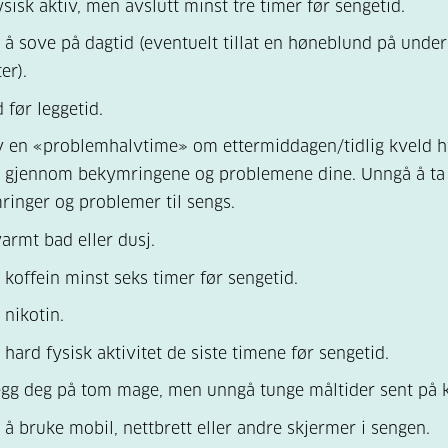
sisk aktiv, men avslutt minst tre timer før sengetid.
å sove på dagtid (eventuelt tillat en høneblund på under
er).
 før leggetid.
v en «problemhalvtime» om ettermiddagen/tidlig kveld 
r gjennom bekymringene og problemene dine. Unngå å t
inger og problemer til sengs.
varmt bad eller dusj.
koffein minst seks timer før sengetid.
 nikotin.
hard fysisk aktivitet de siste timene før sengetid.
egg deg på tom mage, men unngå tunge måltider sent på 
å bruke mobil, nettbrett eller andre skjermer i sengen.