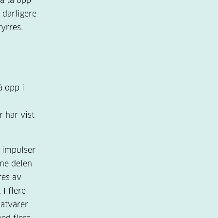
 å ta opp
 dårligere
yrres.
å opp i
.
r har vist
e impulser
nne delen
res av
 I flere
matvarer