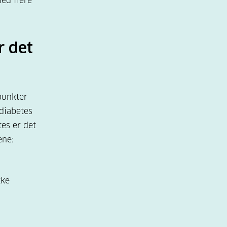
ed flere
r det
punkter
 diabetes
es er det
ene:
kke