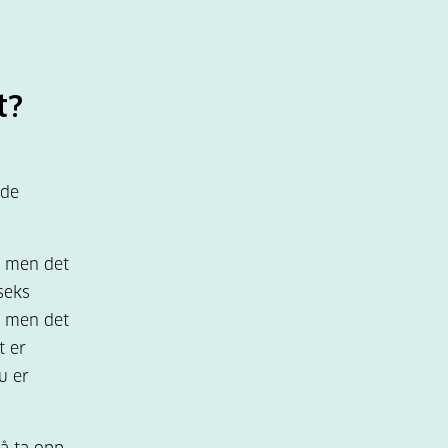
t?
nde
, men det
seks
, men det
t er
u er