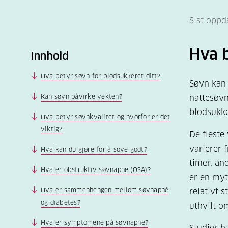
Sist oppd
Hva b
Innhold
Hva betyr søvn for blodsukkeret ditt?
Søvn kan 
Kan søvn påvirke vekten?
nattesøvn
blodsukke
Hva betyr søvnkvalitet og hvorfor er det
viktig?
De fleste
varierer 
Hva kan du gjøre for å sove godt?
timer, an
Hva er obstruktiv søvnapné (OSA)?
er en myt
Hva er sammenhengen mellom søvnapné
relativt 
og diabetes?
uthvilt o
Hva er symptomene på søvnapné?