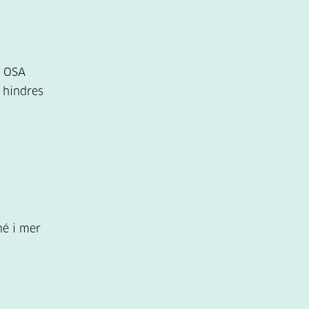
. OSA
 hindres
né i mer