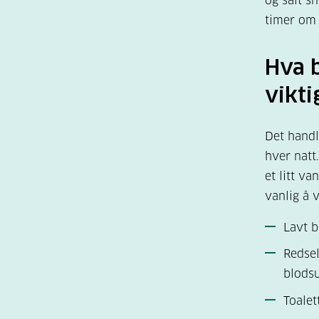
og salt s
timer om 
Hva b
vikti
Det handl
hver natt
et litt v
vanlig å 
Lavt 
Redsel
blods
Toalet