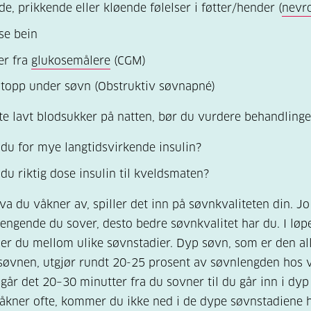
e, prikkende eller kløende følelser i føtter/hender (
nevr
se bein
er fra
glukosemålere
(CGM)
topp under søvn (
Obstruktiv søvnapné)
te lavt blodsukker på natten, bør du vurdere behandlinge
 du for mye langtidsvirkende insulin?
 du riktig dose insulin til kveldsmaten?
va du våkner av, spiller det inn på søvnkvaliteten din. J
gende du sover, desto bedre søvnkvalitet har du. I løp
ler du mellom ulike søvnstadier. Dyp søvn, som er den al
 søvnen, utgjør rundt 20-25 prosent av søvnlengden hos 
 går det 20–30 minutter fra du sovner til du går inn i dyp
åkner ofte, kommer du ikke ned i de dype søvnstadiene 