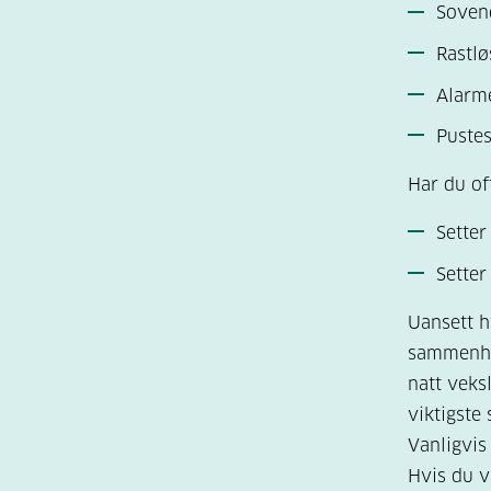
Sovend
Rastlø
Alarm
Pustes
Har du of
Setter
Setter
Uansett h
sammenhen
natt veks
viktigste
Vanligvis
Hvis du v