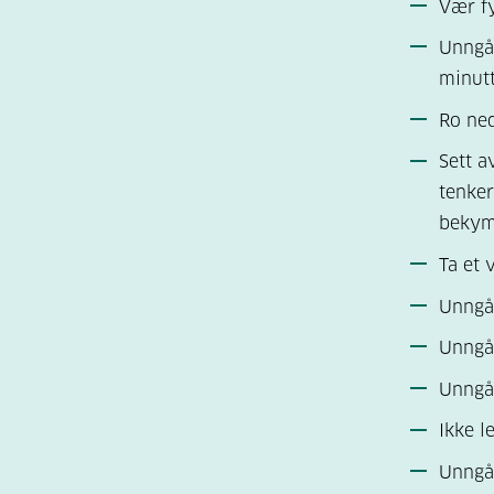
Vær fy
Unngå 
minutt
Ro ned
Sett a
tenke
bekymr
Ta et 
Unngå 
Unngå
Unngå 
Ikke l
Unngå 