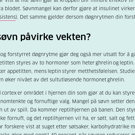
r vist at lite søvn gjør at kroppen blir mindre effektiv til
ra blodet. Søvnmangel kan derfor gjøre at insulinet virker
sistens
). Det samme gjelder dersom døgnrytmen din forst
søvn påvirke vekten?
 og forstyrret døgnrytme gjør deg også mer utsatt for å g
etitten styres av to hormoner som heter ghrelin og leptin
ker appetitten, mens leptin styrer metthetsfølelsen. Studie
øvn øker nivået av det sultutløsende hormonet ghrelin.
l cortex er området i hjernen din som gjør at du kan styr
nnomtenkte og fornuftige valg. Mangel på søvn setter de
n ut av spill. Da kommer reptilhjernen på banen. Den sty
ke fornuft, og det reptilhjernen vil ha, er søtt, salt og fett.
ar forskere vist at suget etter søtsaker, karbohydratrike 