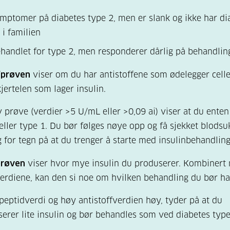
mptomer på diabetes type 2, men er slank og ikke har di
 i familien
ehandlet for type 2, men responderer dårlig på behandlin
fprøven
viser om du har antistoffene som ødelegger celle
jertelen som lager insulin.
v prøve (verdier >5 U/
mL
eller >0,09 ai) viser at du enten
ller type 1. Du bør følges nøye opp og få sjekket blodsu
g for tegn på at du trenger å starte med insulinbehandling
prøven
viser hvor mye insulin du produserer. Kombinert
verdiene, kan den si noe om hvilken behandling du bør ha
peptidverdi og høy antistoffverdien høy, tyder på at du
erer lite insulin og bør behandles som ved diabetes type