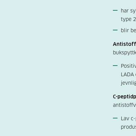
har sy
type 2
blir b
Antistof
bukspyttk
Positi
LADA e
jevnli
C-peptid
antistoff
Lav c-
produs