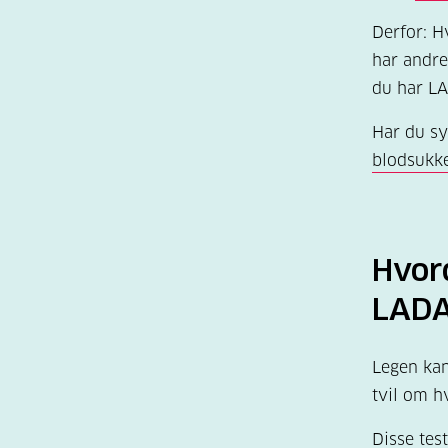
Derfor: H
har andre
du har L
Har du sy
blodsukk
Hvor
LADA
Legen kan
tvil om h
Disse test