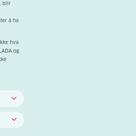
 blir
ter å ha
ikke hva
 LADA og
kke
s,
t kan