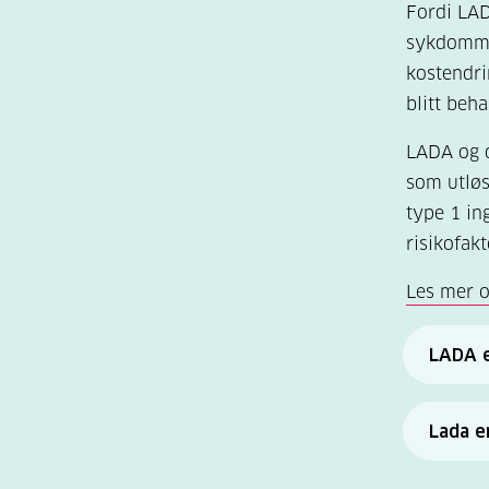
Fordi LAD
sykdomme
kostendri
blitt beh
LADA og d
som utløs
type 1 in
risikofak
Les mer o
LADA er
starter
Lada er
gir sv
ikke f
insulin