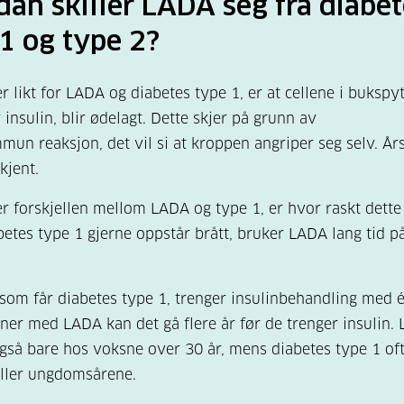
an skiller LADA seg fra diabe
1 og type 2?
r likt for LADA og diabetes type 1, er at cellene i bukspyt
 insulin, blir ødelagt. Dette skjer på grunn av
mun reaksjon, det vil si at kroppen angriper seg selv. Års
ukjent.
r forskjellen mellom LADA og type 1, er hvor raskt dette 
etes type 1 gjerne oppstår brått, bruker LADA lang tid på
som får diabetes type 1, trenger insulinbehandling med 
ner med LADA kan det gå flere år før de trenger insulin.
gså bare hos voksne over 30 år, mens diabetes type 1 oft
eller ungdomsårene.