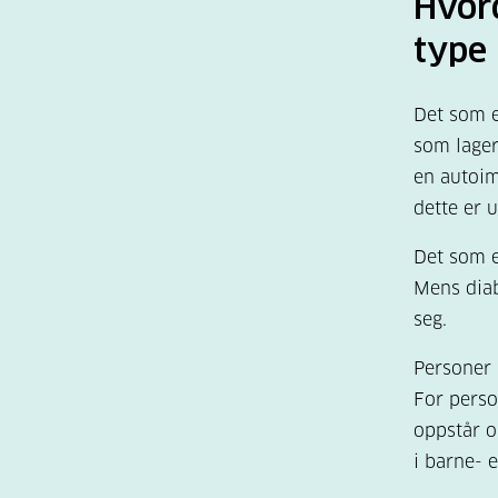
Hvord
type 
Det som e
som lager
en autoim
dette er 
Det som e
Mens diab
seg.
Personer 
For perso
oppstår o
i barne- 