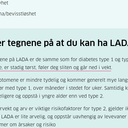
vhet
a/bevisstløshet
er tegnene på at du kan ha LA
ne på LADA er de samme som for diabetes type 1 og ty
, er stadig tørst, føler deg sliten og går ned i vekt
.
tomene er mindre tydelig og kommer generelt mye lan
ør med type 1, over måneder i stedet for uker. Samtidig 
ligere og oppstå i yngre alder enn ved type 2.
vekt og arv er viktige risikofaktorer for type 2, gjelder i
 LADA er lite arvelig, og oppstår uavhengig av levevaner 
mer om årsaker og risiko