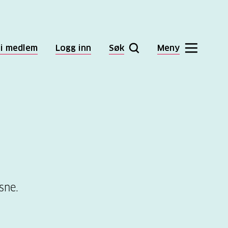
li medlem
Logg inn
Søk
Meny
sne.