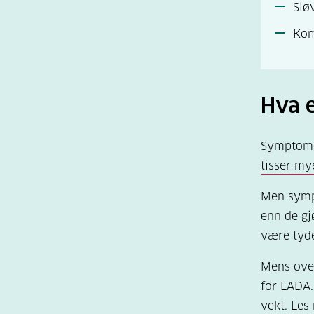
Slø
Kom
Hva 
Symptome
tisser mye
Men symp
enn de gj
være tyde
Mens over
for LADA.
vekt.
Les 