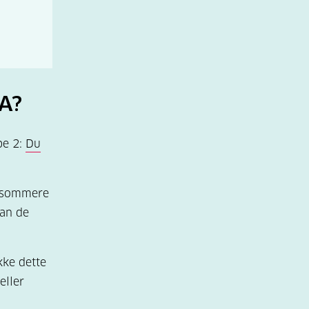
DA?
pe 2:
Du
gsommere
kan de
kke dette
eller