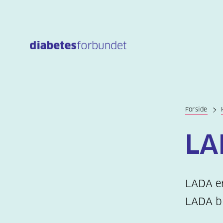
Til
hovedinnhold
Forside
LA
LADA er
LADA bl