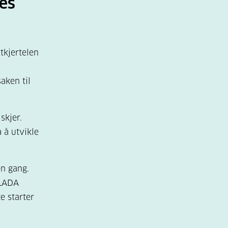
tes
tkjertelen
aken til
skjer.
 å utvikle
én gang.
 LADA
e starter