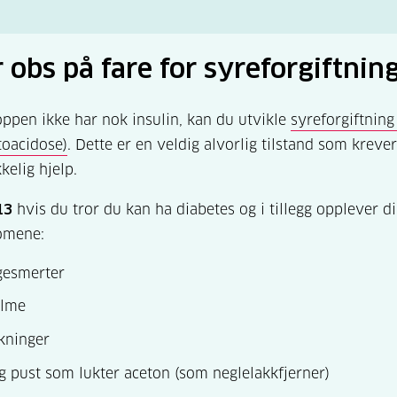
tet eller samme sykdom i familien
res med kost og medisin
mun, kan påvises med antistofftest
 obs på fare for syreforgiftnin
nproduserende celler blir ødelagt, LADA må behandles me
 tidligere enn type 2
ppen ikke har nok insulin, kan du utvikle
syreforgiftning
 syreforgiftning når insulinproduksjonen stopper.
toacidose)
. Dette er en veldig alvorlig tilstand som krever
kelig hjelp.
13
hvis du tror du kan ha diabetes og i tillegg opplever d
omene:
esmerter
lme
kninger
g pust som lukter aceton (som neglelakkfjerner)