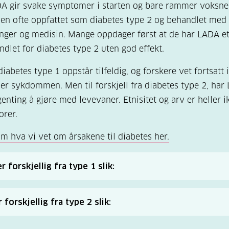
A gir svake symptomer i starten og bare rammer voksne,
n ofte oppfattet som diabetes type 2 og behandlet med
nger og medisin. Mange oppdager først at de har LADA et
andlet for diabetes type 2 uten god effekt.
iabetes type 1 oppstår tilfeldig, og forskere vet fortsatt 
er sykdommen. Men til forskjell fra diabetes type 2, har
genting å gjøre med levevaner. Etnisitet og arv er heller i
torer.
m hva vi vet om årsakene til diabetes her.
 forskjellig fra type 1 slik:
 i voksen alder (over 30 år)
 forskjellig fra type 2 slik:
ake symptomer og lite blodsukkerøkning i starten
orbundet med risikofaktorer som overvekt, insulinresisten
produksjonen kan være høy i flere år, slik at blodsukkere