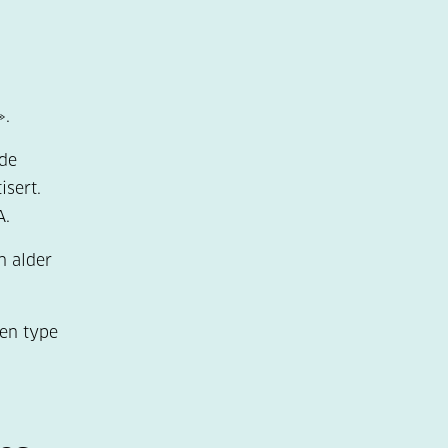
».
åde
isert.
A.
n alder
.
gen type