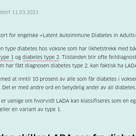
atert 11.03.2021
ort for engelske «Latent
Autoimmun
e
Diabetes
in Adults
n type diabetes hos voksne som har likhetstrekk med b
type 1
og
diabetes type 2
. Tilstanden blir ofte feildiagnost
 har fått diagnosen diabetes type 2, kan faktisk ha LAD
r med
at
inntil 10 prosent av alle som får diabetes i vokse
 Det er med andre ord en betydelig andel av all diabetes
 er uenige om hvorvidt LADA kan klassifiseres som en e
 eller en variant av type 1.