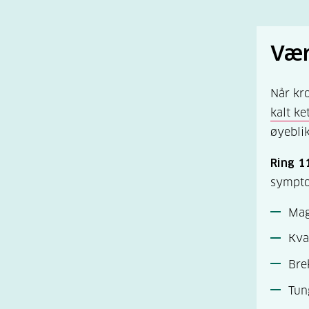
etnisi
regule
autoim
Vær
insuli
insulin
Når kro
kan gi
kalt ke
øyeblik
Ring 1
sympt
Mag
Kva
Bre
Tun