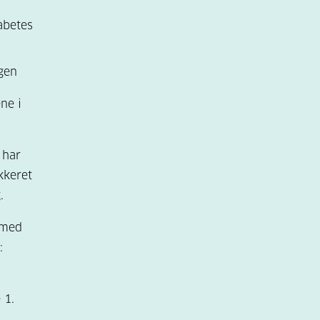
abetes
gen
ne i
 har
kkeret
.
 med
:
 1.