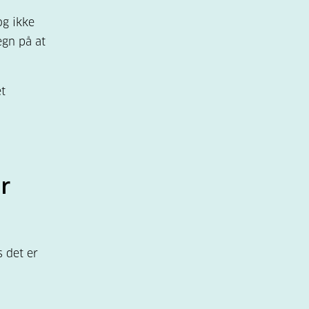
og ikke
gn på at
et
r
 det er