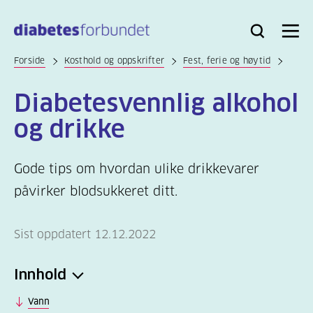
Til
hovedinnhold
Bli
Logg
Søk
Meny
medlem
inn
Forside
Kosthold og oppskrifter
Fest, ferie og høytid
Diabetesvennlig alkohol
og drikke
Gode tips om hvordan ulike drikkevarer
påvirker blodsukkeret ditt.
Sist oppdatert 12.12.2022
Innhold
Vann