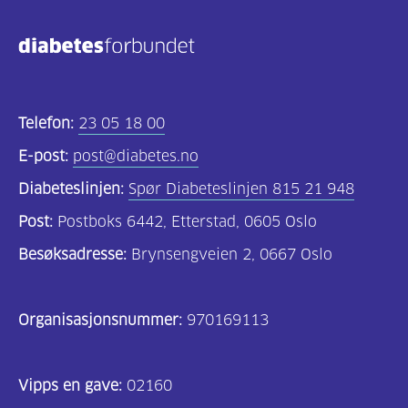
200 – 500 gram per
Likør
liter
Sterkvin
100 – 150 gram per
Telefon:
23 05 18 00
(søt hetvin)
liter
E-post:
post@diabetes.no
Diabeteslinjen:
Spør Diabeteslinjen 815 21 948
Tørr sherry
0 – 20 gram per liter
(tørr hetvin)
Post:
Postboks 6442, Etterstad, 0605 Oslo
Besøksadresse:
Brynsengveien 2, 0667 Oslo
Hvitvin halvtørr
25 gram per liter
Organisasjonsnummer:
970169113
Musserende vin
25 gram per liter
Vipps en gave:
02160
Rødvin
0 – 3 gram per liter