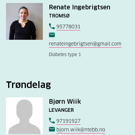
Renate Ingebrigtsen
TROMSØ
95778031
renateingebrigtsen@gmail.com
Diabetes type 1
Trøndelag
Bjørn Wiik
LEVANGER
97191927
bjorn.wiik@ntebb.no