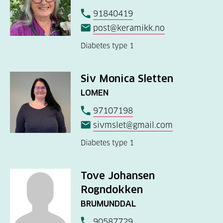
91840419
post@keramikk.no
Diabetes type 1
Siv Monica Sletten
LOMEN
97107198
sivmslet@gmail.com
Diabetes type 1
Tove Johansen
Rogndokken
BRUMUNDDAL
90587729