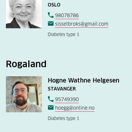
OSLO
98078786
sisselbroks@gmail.com
Diabetes type 1
Rogaland
Hogne Wathne Helgesen
STAVANGER
95749390
hoegg@online.no
Diabetes type 1