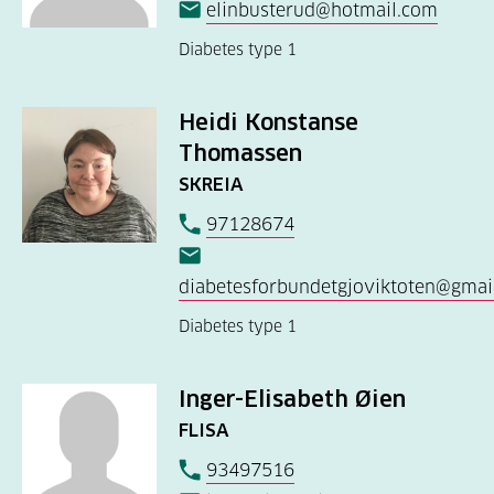
elinbusterud@hotmail.com
Diabetes type 1
Heidi Konstanse
Thomassen
SKREIA
97128674
diabetesforbundetgjoviktoten@gmai
Diabetes type 1
Inger-Elisabeth Øien
FLISA
93497516