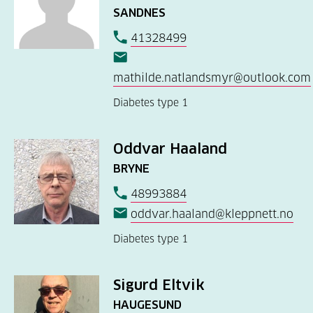
SANDNES
41328499
mathilde.natlandsmyr@outlook.com
Diabetes type 1
Oddvar Haaland
BRYNE
48993884
oddvar.haaland@kleppnett.no
Diabetes type 1
Sigurd Eltvik
HAUGESUND