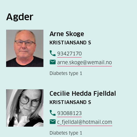
Agder
Arne Skoge
KRISTIANSAND S
93427170
arne.skoge@wemail.no
Diabetes type 1
Cecilie Hedda Fjelldal
KRISTIANSAND S
93088123
c_fjelldal@hotmail.com
Diabetes type 1