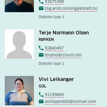
91675308
stig.arild.ronning@ebnett.no
Diabetes type 1
Terje Normann Olsen
RØYKEN
92840497
terjeno@icloud.com
Diabetes type 1
Vivi Leikanger
GOL
91199890
antilopen600@hotmail.com