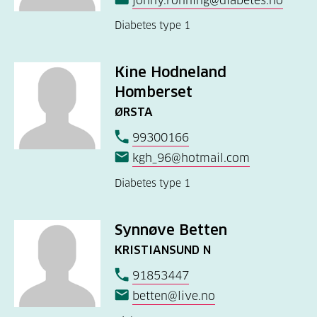
jonny.ronning@diabetes.no
Diabetes type 1
Kine Hodneland
Homberset
ØRSTA
99300166
kgh_96@hotmail.com
Diabetes type 1
Synnøve Betten
KRISTIANSUND N
91853447
betten@live.no