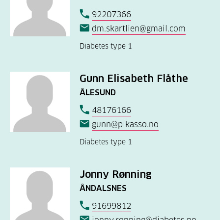
92207366
dm.skartlien@gmail.com
Diabetes type 1
Gunn Elisabeth Flåthe
ÅLESUND
48176166
gunn@pikasso.no
Diabetes type 1
Jonny Rønning
ÅNDALSNES
91699812