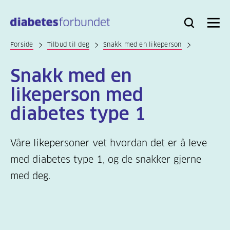
Til
hovedinnhold
Bli
Logg
Søk
Meny
medlem
inn
Forside
Tilbud til deg
Snakk med en likeperson
Snakk med en
likeperson med
diabetes type 1
Våre likepersoner vet hvordan det er å leve
med diabetes type 1, og de snakker gjerne
med deg.