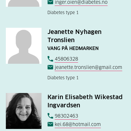
inger.oien@diabetes.no
Diabetes type 1
Jeanette Nyhagen
Tronslien
VANG PÅ HEDMARKEN
45806328
jeanette.tronslien@gmail.com
Diabetes type 1
Karin Elisabeth Wikestad
Ingvardsen
98302463
kei.68@hotmail.com