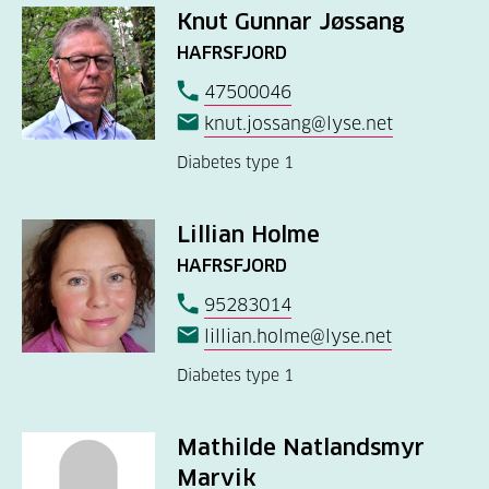
Knut Gunnar Jøssang
HAFRSFJORD
47500046
knut.jossang@lyse.net
Diabetes type 1
Lillian Holme
HAFRSFJORD
95283014
lillian.holme@lyse.net
Diabetes type 1
Mathilde Natlandsmyr
Marvik