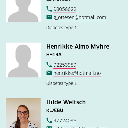
98056622
g_ottesen@hotmail.com
Diabetes type 1
Henrikke Almo Myhre
HEGRA
92253989
henrikke@hotmail.no
Diabetes type 1
Hilde Weltsch
KLÆBU
97724096