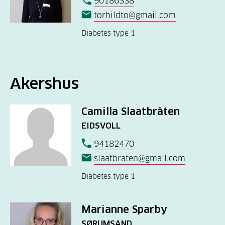
90186338
torhildto@gmail.com
Diabetes type 1
Akershus
Camilla Slaatbråten
EIDSVOLL
94182470
slaatbraten@gmail.com
Diabetes type 1
Marianne Sparby
SØRUMSAND