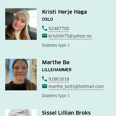
Kristi Herje Haga
OSLO
92487700
kristihh75@yahoo.no
Diabetes type 1
Marthe Bø
LILLEHAMMER
91861618
marthe_bo91@hotmail.com
Diabetes type 1
Sissel Lillian Broks