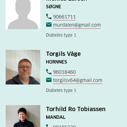
SØGNE
90661711
murdalen@gmail.com
Diabetes type 1
Torgils Våge
HORNNES
96018460
torgilsv64@gmail.com
Diabetes type 1
Torhild Ro Tobiassen
MANDAL