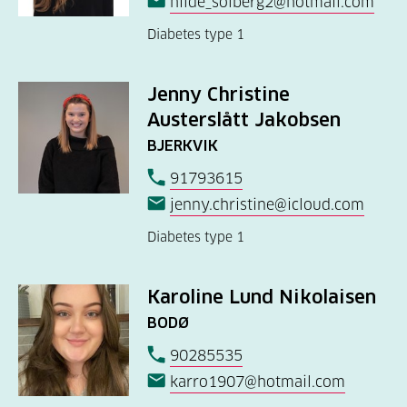
hilde_solberg2@hotmail.com
Diabetes type 1
Jenny Christine
Austerslått Jakobsen
BJERKVIK
91793615
jenny.christine@icloud.com
Diabetes type 1
Karoline Lund Nikolaisen
BODØ
90285535
karro1907@hotmail.com