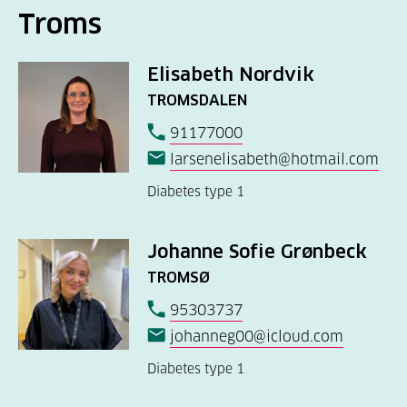
Troms
Elisabeth Nordvik
TROMSDALEN
91177000
larsenelisabeth@hotmail.com
Diabetes type 1
Johanne Sofie Grønbeck
TROMSØ
95303737
johanneg00@icloud.com
Diabetes type 1