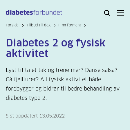
Til
hovedinnhold
Bli
Logg
Søk
Meny
medlem
inn
Forside
Tilbud til deg
Finn formen!
Diabetes 2 og fysisk
aktivitet
Lyst til ta et tak og trene mer? Danse salsa?
Gå fjellturer? All fysisk aktivitet både
forebygger og bidrar til bedre behandling av
diabetes type 2.
Sist oppdatert 13.05.2022