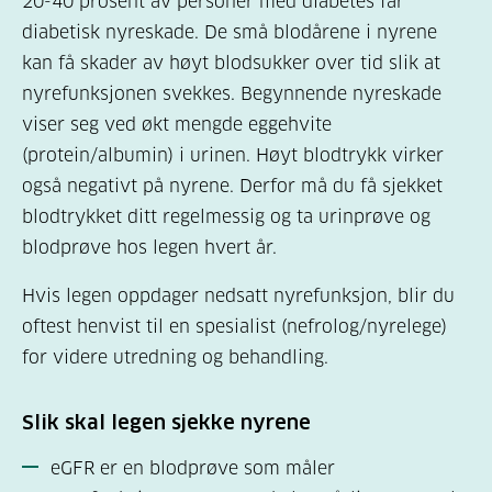
20-40 prosent av personer med diabetes får
diabetisk nyreskade. De små blodårene i nyrene
kan få skader av høyt blodsukker over tid slik at
nyrefunksjonen svekkes. Begynnende nyreskade
viser seg ved økt mengde eggehvite
(protein/albumin) i urinen. Høyt blodtrykk virker
også negativt på nyrene. Derfor må du få sjekket
blodtrykket ditt regelmessig og ta urinprøve og
blodprøve hos legen hvert år.
Hvis legen oppdager nedsatt nyrefunksjon, blir du
oftest henvist til en spesialist (nefrolog/nyrelege)
for videre utredning og behandling.
Slik skal legen sjekke nyrene
eGFR er en blodprøve som måler