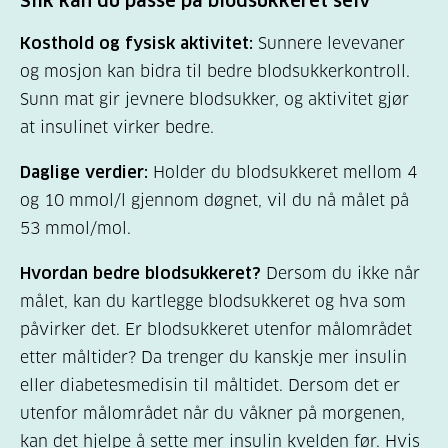
Slik kan du passe på blodsukkeret selv
Kosthold og fysisk aktivitet:
Sunnere levevaner
og mosjon kan bidra til bedre blodsukkerkontroll.
Sunn mat gir jevnere blodsukker, og aktivitet gjør
at insulinet virker bedre.
Daglige verdier:
Holder du blodsukkeret mellom 4
og 10 mmol/l gjennom døgnet, vil du nå målet på
53 mmol/mol.
Hvordan bedre blodsukkeret?
Dersom du ikke når
målet, kan du kartlegge blodsukkeret og hva som
påvirker det. Er blodsukkeret utenfor målområdet
etter måltider? Da trenger du kanskje mer insulin
eller diabetesmedisin til måltidet. Dersom det er
utenfor målområdet når du våkner på morgenen,
kan det hjelpe å sette mer insulin kvelden før. Hvis