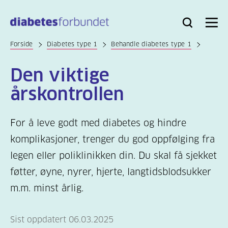
Til
hovedinnhold
Bli
Logg
Søk
Meny
medlem
inn
Forside
Diabetes type 1
Behandle diabetes type 1
Den viktige
årskontrollen
For å leve godt med diabetes og hindre
komplikasjoner, trenger du god oppfølging fra
legen eller poliklinikken din. Du skal få sjekket
føtter, øyne, nyrer, hjerte, langtidsblodsukker
m.m. minst årlig.
Sist oppdatert 06.03.2025