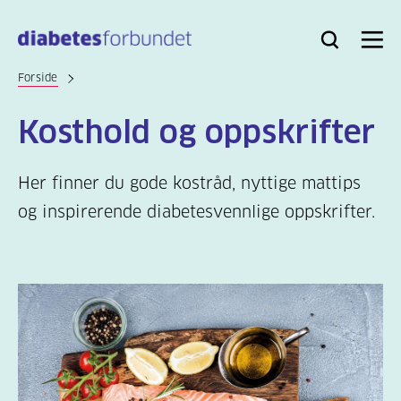
Til
hovedinnhold
Bli
Logg
Søk
Meny
medlem
inn
Forside
Kosthold og oppskrifter
Her finner du gode kostråd, nyttige mattips
og inspirerende diabetesvennlige oppskrifter.