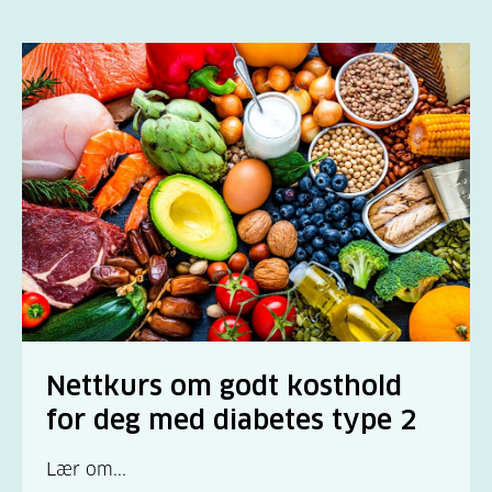
Tips til festmåltider
Slik bruker du søtningsstoff
Diabetesvennlig barnebursdag
Sunn tilberedning
Gode valg på restaurant
Ramadan og fasting
Nettkurs om godt kosthold
for deg med diabetes type 2
Lær om...