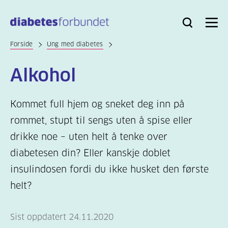
Til
hovedinnhold
Bli
Logg
Søk
Meny
medlem
inn
Forside
Ung med diabetes
Alkohol
Kommet full hjem og sneket deg inn på
rommet, stupt til sengs uten å spise eller
drikke noe – uten helt å tenke over
diabetesen din? Eller kanskje doblet
insulindosen fordi du ikke husket den første
helt?
Sist oppdatert 24.11.2020