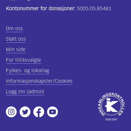
Kontonummer for donasjoner:
5005.05.85481
Om oss
Støtt oss
Min side
For tillitsvalgte
Fylkes- og lokallag
Informasjonskapsler/Cookies
Logg inn (admin)
Godkjent
av
Instagram
Twitter
Facebook
Youtube
Innsamlingsko