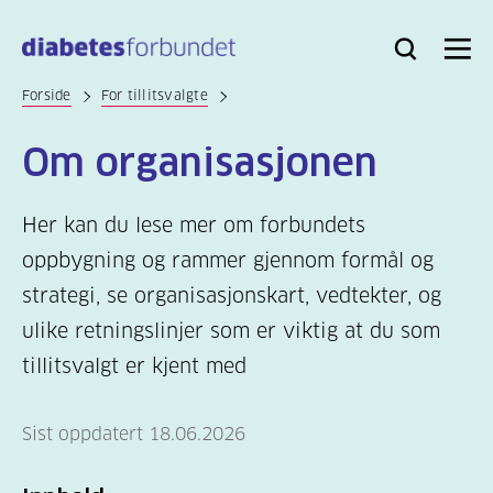
Til
hovedinnhold
Bli
Logg
Søk
Meny
medlem
inn
Forside
For tillitsvalgte
Om organisasjonen
Her kan du lese mer om forbundets
oppbygning og rammer gjennom formål og
strategi, se organisasjonskart, vedtekter, og
ulike retningslinjer som er viktig at du som
tillitsvalgt er kjent med
Sist oppdatert 18.06.2026