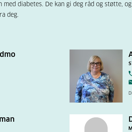
n med diabetes. De kan gi deg råd og støtte, og
ra deg.
ndmo
S
D
mman
M