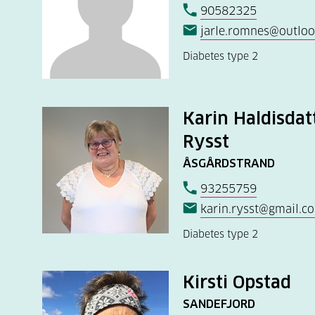
90582325
jarle.romnes@outlo
Diabetes type 2
Karin Haldisda
Rysst
ÅSGÅRDSTRAND
93255759
karin.rysst@gmail.c
Diabetes type 2
Kirsti Opstad
SANDEFJORD