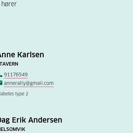
 hører
Anne Karlsen
TAVERN
91176549
annerally@gmail.com
iabetes type 2
Dag Erik Andersen
ELSOMVIK