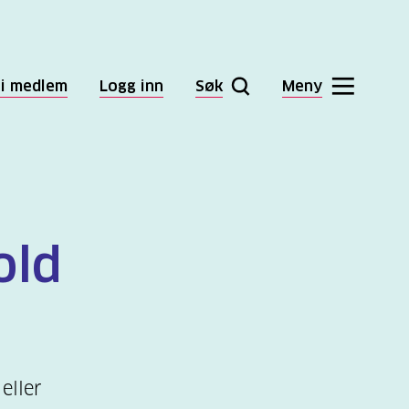
li medlem
Logg inn
Søk
Meny
old
eller