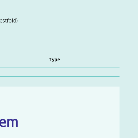
estfold)
Type
lem