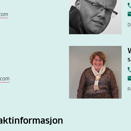
.com
D
S
.com
P
aktinformasjon