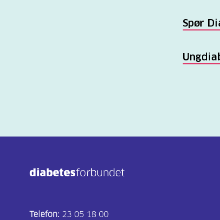
Spør Di
Ungdia
Telefon:
23 05 18 00