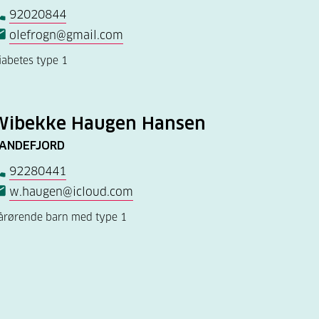
92020844
olefrogn@gmail.com
iabetes type 1
Wibekke Haugen Hansen
ANDEFJORD
92280441
w.haugen@icloud.com
årørende barn med type 1