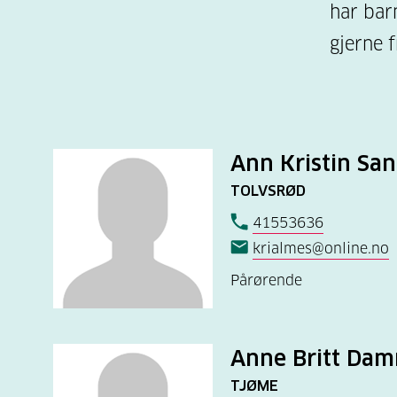
har bar
gjerne f
Ann Kristin Sa
TOLVSRØD
41553636
krialmes@online.no
Pårørende
Anne Britt Da
TJØME