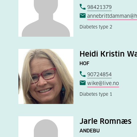
98421379
annebrittdamman@h
Diabetes type 2
Heidi Kristin W
HOF
90724854
wike@live.no
Diabetes type 1
Jarle Romnæs
ANDEBU