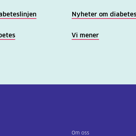
abeteslinjen
Nyheter om diabete
betes
Vi mener
Om oss