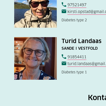
97521497
kirsti.opstad@gmail
Diabetes type 2
Turid Landaas
SANDE I VESTFOLD
91854411
turid.landaas@gmail
Diabetes type 1
Kont