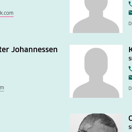
ok.com
D
tter Johannessen
S
om
D
S