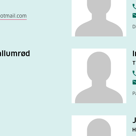
otmail.com
D
allumrød
I
T
P
H