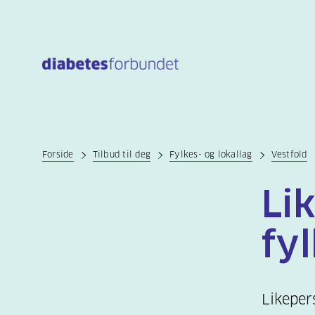
Til
hovedinnhold
Forside
Tilbud til deg
Fylkes- og lokallag
Vestfold
Li
fy
Likeper