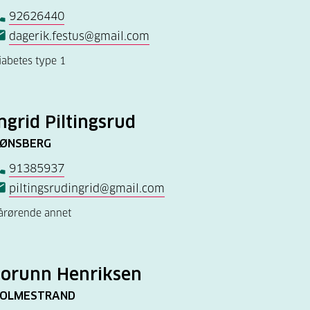
92626440
dagerik.festus@gmail.com
iabetes type 1
ngrid Piltingsrud
ØNSBERG
91385937
piltingsrudingrid@gmail.com
årørende annet
Jorunn Henriksen
OLMESTRAND