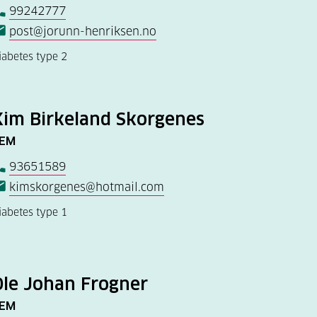
99242777
post@jorunn-henriksen.no
iabetes type 2
Kim Birkeland Skorgenes
EM
93651589
kimskorgenes@hotmail.com
iabetes type 1
Ole Johan Frogner
EM