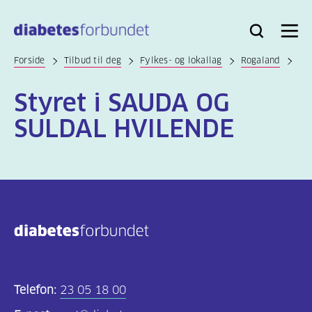
Til
hovedinnhold
Bli
Logg
Søk
Meny
medlem
inn
Forside
Tilbud til deg
Fylkes- og lokallag
Rogaland
Styret i SAUDA OG
SULDAL HVILENDE
Telefon:
23 05 18 00