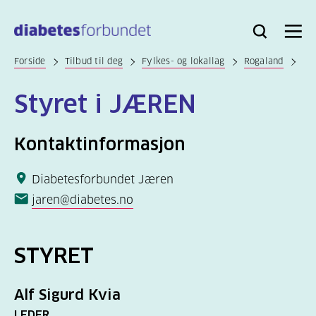
Til
hovedinnhold
Bli
Logg
Søk
Meny
medlem
inn
Forside
Tilbud til deg
Fylkes- og lokallag
Rogaland
Styret i JÆREN
Kontaktinformasjon
Diabetesforbundet Jæren
jaren@diabetes.no
STYRET
Alf Sigurd Kvia
LEDER