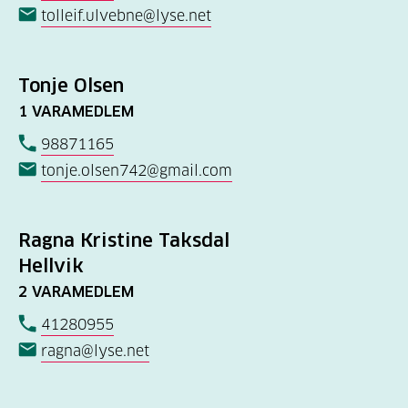
tolleif.ulvebne@lyse.net
Tonje Olsen
1 VARAMEDLEM
98871165
tonje.olsen742@gmail.com
Ragna Kristine Taksdal
Hellvik
2 VARAMEDLEM
41280955
ragna@lyse.net