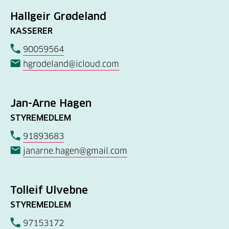
Hallgeir Grødeland
KASSERER
90059564
hgrodeland@icloud.com
Jan-Arne Hagen
STYREMEDLEM
91893683
janarne.hagen@gmail.com
Tolleif Ulvebne
STYREMEDLEM
97153172