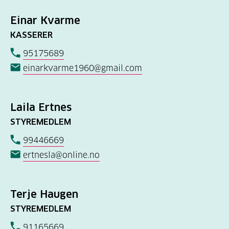
Einar Kvarme
KASSERER
95175689
einarkvarme1960@gmail.com
Laila Ertnes
STYREMEDLEM
99446669
ertnesla@online.no
Terje Haugen
STYREMEDLEM
91165669