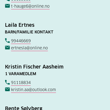
t-hauge6@online.no
Laila Ertnes
BARN/FAMILIE KONTAKT
99446669
ertnesla@online.no
Kristin Fischer Aasheim
1 VARAMEDLEM
91118834
kristin.aa@outlook.com
Bente Sølvberg