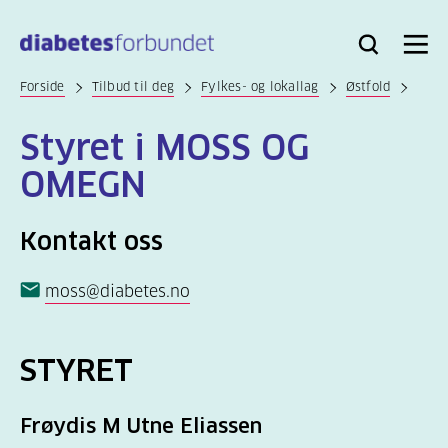
Til
hovedinnhold
Bli
Logg
Søk
Meny
medlem
inn
Forside
Tilbud til deg
Fylkes- og lokallag
Østfold
Styret i MOSS OG
OMEGN
Kontakt oss
moss@diabetes.no
STYRET
Frøydis M Utne Eliassen