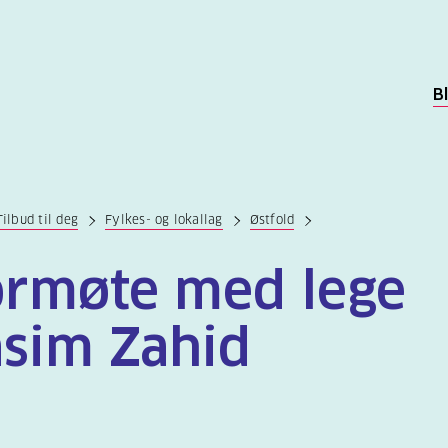
B
Tilbud til deg
Fylkes- og lokallag
Østfold
ormøte med lege
sim Zahid