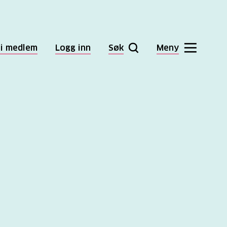
li medlem
Logg inn
Søk
Meny