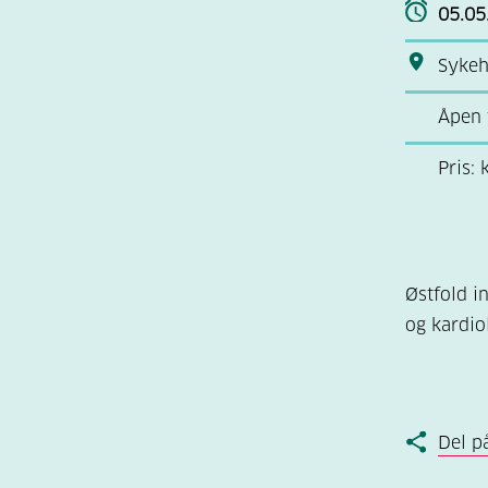
05.05
Sykeh
Åpen 
Pris:
Østfold i
og kardio
Del p