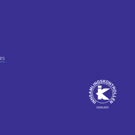
es
Godkjent
av
ube
Innsamlingskontrol