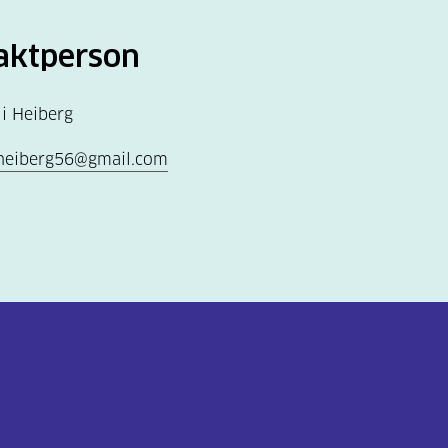
aktperson
li Heiberg
.heiberg56@gmail.com