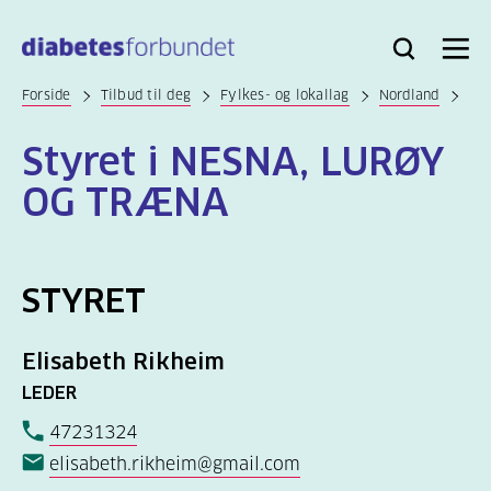
Til
hovedinnhold
Bli
Logg
Søk
Meny
medlem
inn
Forside
Tilbud til deg
Fylkes- og lokallag
Nordland
Styret i NESNA, LURØY
OG TRÆNA
STYRET
Elisabeth Rikheim
LEDER
47231324
elisabeth.rikheim@gmail.com