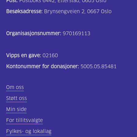
Post:
Postboks 6442, Etterstad, 0605 Oslo
Besøksadresse:
Brynsengveien 2, 0667 Oslo
Organisasjonsnummer:
970169113
Vipps en gave:
02160
Kontonummer for donasjoner:
5005.05.85481
Om oss
Støtt oss
Min side
For tillitsvalgte
Fylkes- og lokallag