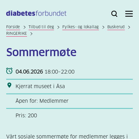
Til
hovedinnhold
Bli
Logg
Søk
Meny
medlem
inn
Forside
Tilbud til deg
Fylkes- og lokallag
Buskerud
RINGERIKE
Sommermøte
04.06.2026
18:00–22:00
Kjerrat museet i Åsa
Åpen for: Medlemmer
Pris: 200
Vårt sosiale sommermøte for medlemmer legges i