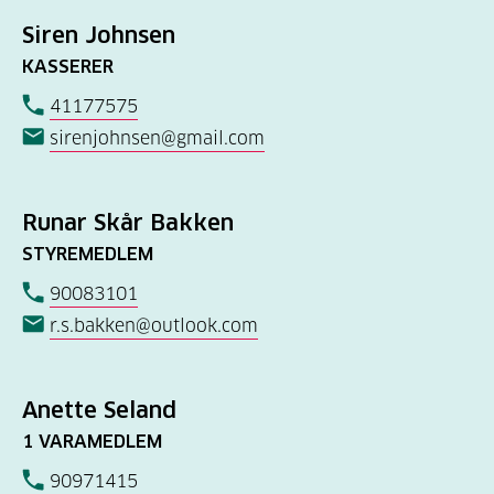
Siren Johnsen
KASSERER
41177575
sirenjohnsen@gmail.com
Runar Skår Bakken
STYREMEDLEM
90083101
r.s.bakken@outlook.com
Anette Seland
1 VARAMEDLEM
90971415