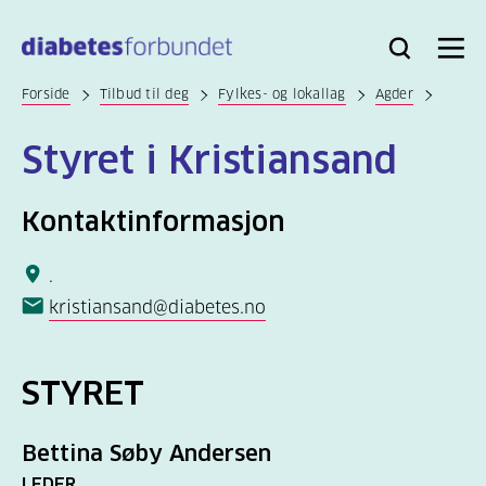
Til
hovedinnhold
Bli
Logg
Søk
Meny
medlem
inn
Forside
Tilbud til deg
Fylkes- og lokallag
Agder
Styret i Kristiansand
Kontaktinformasjon
.
kristiansand@diabetes.no
STYRET
Bettina Søby Andersen
LEDER