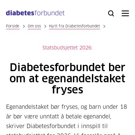
Til
hovedinnhold
Bli
Logg
Søk
Meny
medlem
inn
Forside
Om oss
Nytt fra Diabetesforbundet
Statsbudsjettet 2026:
Diabetesforbundet ber
om at egenandelstaket
fryses
Egenandelstaket bør fryses, og barn under 18
år bør være unntatt å betale egenandel,
skriver Diabetesforbundet i innspill til