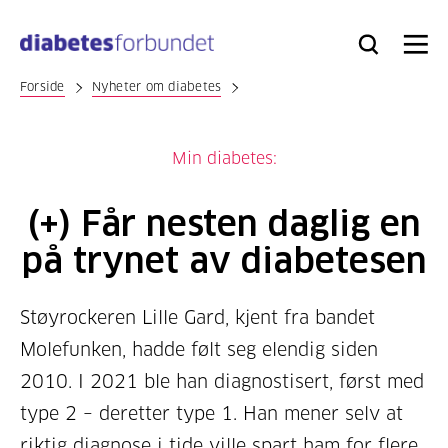
Til
hovedinnhold
Bli
Logg
Søk
Meny
medlem
inn
Forside
Nyheter om diabetes
Min diabetes:
(+) Får nesten daglig en
på trynet av diabetesen
Støyrockeren Lille Gard, kjent fra bandet
Molefunken, hadde følt seg elendig siden
2010. I 2021 ble han diagnostisert, først med
type 2 – deretter type 1. Han mener selv at
riktig diagnose i tide ville spart ham for flere