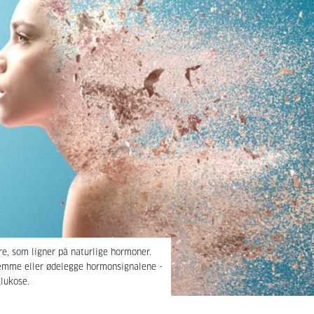
 som ligner på naturlige hormoner.
hemme eller ødelegge hormonsignalene -
glukose.