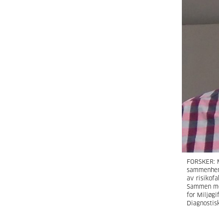
FORSKER: M
sammenheng
av risikofa
Sammen med
for Miljøgi
Diagnostis