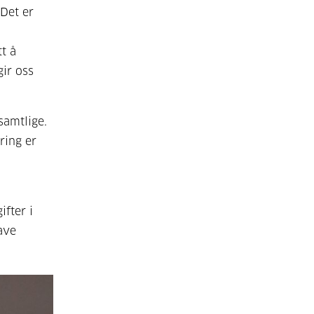
Det er
t å
ir oss
samtlige.
ring er
ifter i
ave