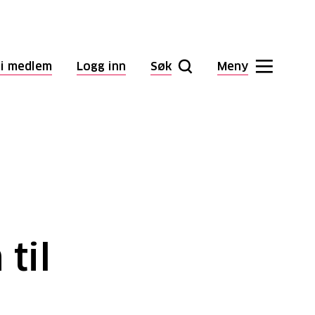
li medlem
Logg inn
Søk
Meny
 til