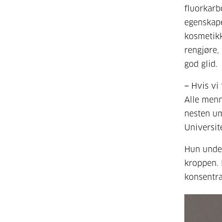
fluorkarb
egenskape
kosmetikk
rengjøre,
god glid
− Hvis vi
Alle menn
nesten um
Universit
Hun under
kroppen. 
konsentra