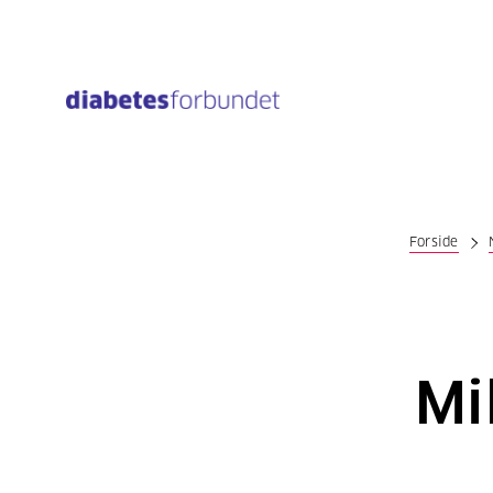
Til
hovedinnhold
Forside
Mil