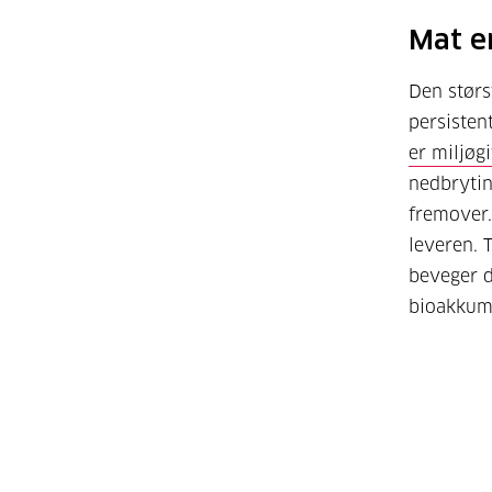
Mat e
Den størs
persisten
er miljøgi
nedbrytin
fremover.
leveren. 
beveger d
bioakkum