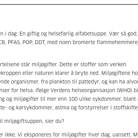
 i dag: En giftig og helsefarlig alfabetsuppe. Vær så god,
PCB, PFAS, POP, DDT, med noen bromerte flammehemmere
rtelsene står miljøgifter. Dette er stoffer som verken
roppen eller naturen klarer å bryte ned. Miljøgiftene h
ende organismer, fra plankton til pattedyr, og kan ha alvo
ser for helsa. Ifølge Verdens helseorganisasjon (WHO) b
ng og miljøgifter til mer enn 100 ulike sykdommer, blant
erte- og karsykdommer, astma og forstyrrelser i stoffskifte
til miljøgiftsuppen, sier du?
r ikke. Vi eksponeres for miljøgifter hver dag, uansett. Mi