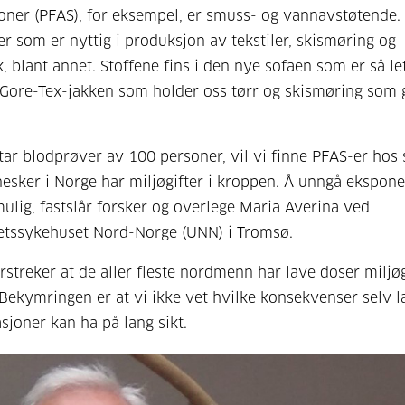
oner (PFAS), for eksempel, er smuss- og vannavstøtende. 
r som er nyttig i produksjon av tekstiler, skismøring og
, blant annet. Stoffene fins i den nye sofaen som er så let
 Gore-Tex-jakken som holder oss tørr og skismøring som g
.
 tar blodprøver av 100 personer, vil vi finne PFAS-er hos 
esker i Norge har miljøgifter i kroppen. Å unngå ekspone
ulig, fastslår forsker og overlege Maria Averina ved
etssykehuset Nord-Norge (UNN) i Tromsø.
streker at de aller fleste nordmenn har lave doser miljøg
Bekymringen er at vi ikke vet hvilke konsekvenser selv l
sjoner kan ha på lang sikt.