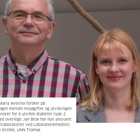
aria Averina forsker på
en mellom miljøgifter og utviklingen
ktorer for å utvikle diabetes type 2.
 overlege Jan Brox har hun ansvaret
ftlaboratoriet ved Laboratoriemedisin,
k klinikk, UNN Tromsø.