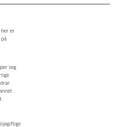
 her er
 på
oper seg
rlige
idrar
 annet
t.
ljøgiftige