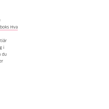
e
aboks Hva
tiår
g i
n du
er