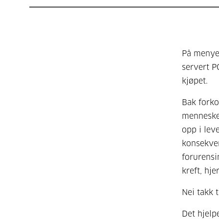
På menyen
servert 
kjøpet.
Bak forko
menneskek
opp i lev
konsekven
forurensi
kreft, hj
Nei takk 
Det hjelpe