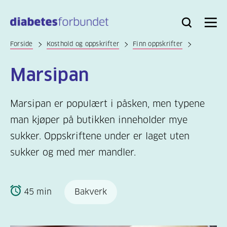
Til
hovedinnhold
Bli
Logg
Søk
Meny
medlem
inn
Forside
Kosthold og oppskrifter
Finn oppskrifter
Marsipan
Marsipan er populært i påsken, men typene
man kjøper på butikken inneholder mye
sukker. Oppskriftene under er laget uten
sukker og med mer mandler.
45 min
Bakverk