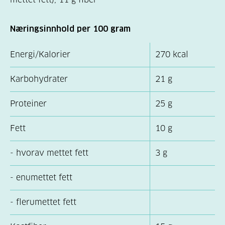
Næringsinnhold per 100 gram
Energi/Kalorier
270 kcal
Karbohydrater
21 g
Proteiner
25 g
Fett
10 g
- hvorav mettet fett
3 g
- enumettet fett
- flerumettet fett