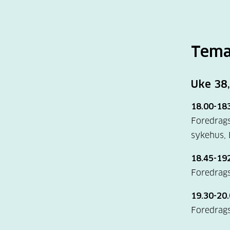
Temak
Uke 38,
18.00-183
Foredrags
sykehus,
18.45-192
Foredrags
19.30-20.
Foredrags