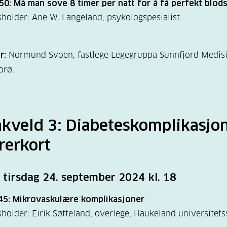
50: Må man sove 8 timer per natt for å få perfekt blod
holder: Ane W. Langeland, psykologspesialist
r:
Normund Svoen, fastlege Legegruppa Sunnfjord Medis
orø.
kveld 3: Diabeteskomplikasjo
rerkort
 tirsdag 24. september 2024 kl. 18
.45: Mikrovaskulære komplikasjoner
holder: Eirik Søfteland, overlege, Haukeland universitet