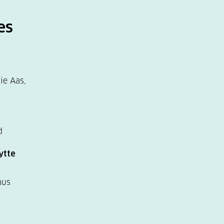
es
ie Aas,
d
ytte
hus