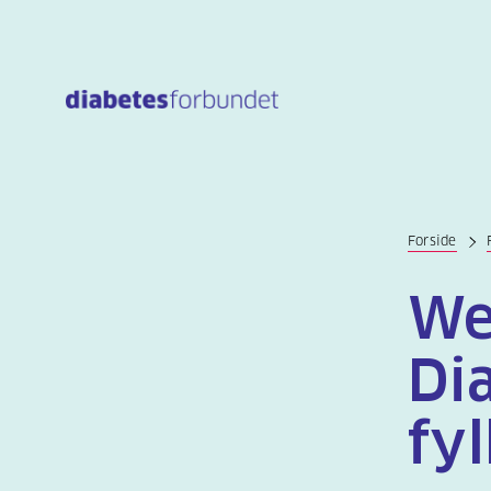
Til
hovedinnhold
Forside
We
Di
fy