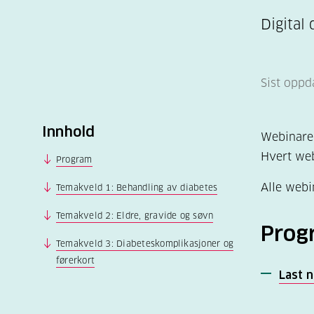
Digital
Sist oppd
Innhold
Webinare
Hvert web
Program
Alle webi
Temakveld 1: Behandling av diabetes
Temakveld 2: Eldre, gravide og søvn
Prog
Temakveld 3: Diabeteskomplikasjoner og
førerkort
Last 