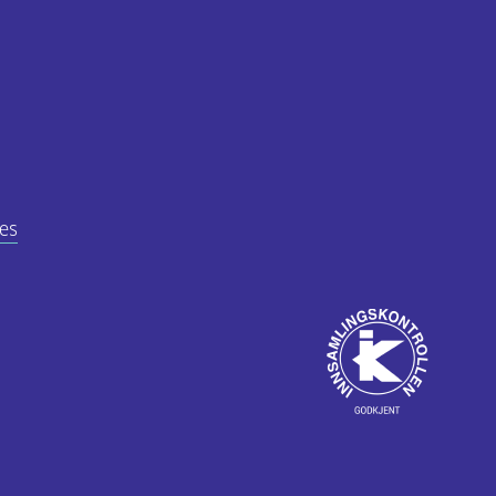
es
Godkjent
av
ube
Innsamlingskontrol