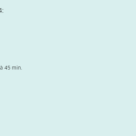
4:
à 45 min.