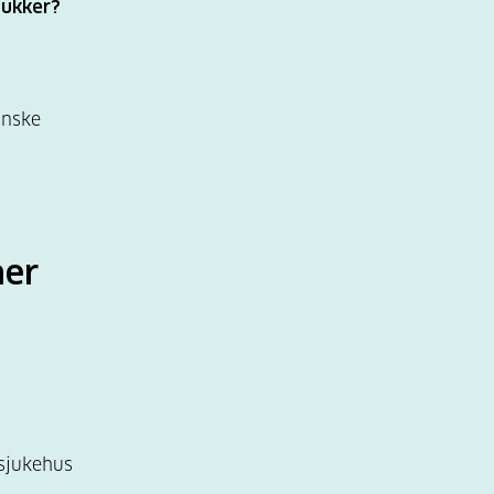
sukker?
inske
ner
ssjukehus