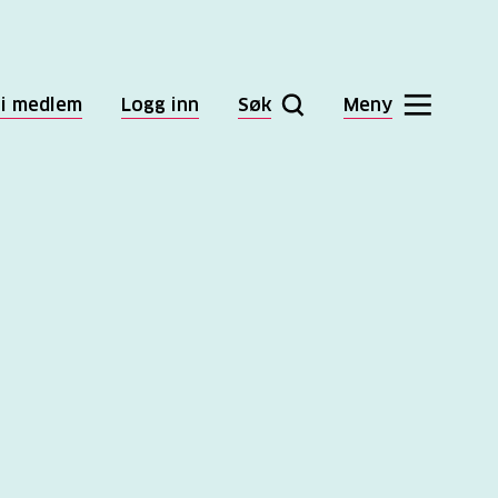
li medlem
Logg inn
Søk
Meny