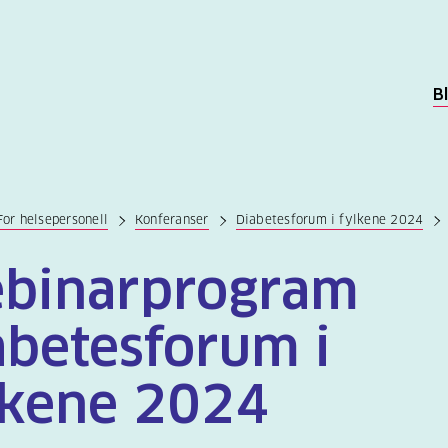
B
For helsepersonell
Konferanser
Diabetesforum i fylkene 2024
binarprogram
abetesforum i
lkene 2024