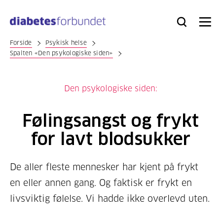
Til
hovedinnhold
Bli
Logg
Søk
Meny
medlem
inn
Forside
Psykisk helse
Spalten «Den psykologiske siden»
Den psykologiske siden:
Følingsangst og frykt
for lavt blodsukker
De aller fleste mennesker har kjent på frykt
en eller annen gang. Og faktisk er frykt en
livsviktig følelse. Vi hadde ikke overlevd uten.