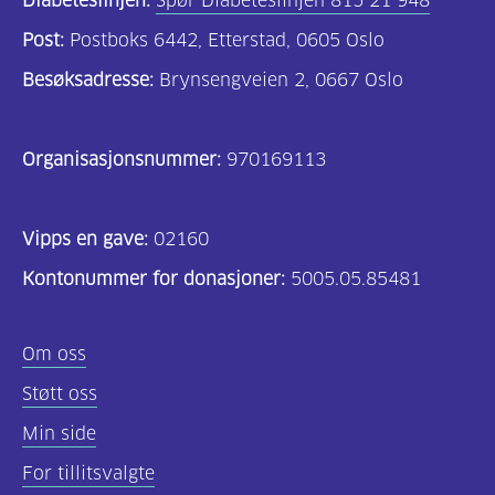
Diabeteslinjen:
Spør Diabeteslinjen 815 21 948
Post:
Postboks 6442, Etterstad, 0605 Oslo
Besøksadresse:
Brynsengveien 2, 0667 Oslo
Organisasjonsnummer:
970169113
Vipps en gave:
02160
Kontonummer for donasjoner:
5005.05.85481
Om oss
Støtt oss
Min side
For tillitsvalgte