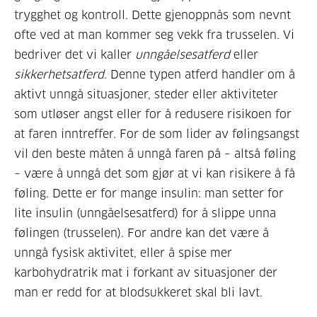
trygghet og kontroll. Dette gjenoppnås som nevnt
ofte ved at man kommer seg vekk fra trusselen. Vi
bedriver det vi kaller
unngåelsesatferd
eller
sikkerhetsatferd
. Denne typen atferd handler om å
aktivt unngå situasjoner, steder eller aktiviteter
som utløser angst eller for å redusere risikoen for
at faren inntreffer. For de som lider av følingsangst
vil den beste måten å unngå faren på – altså føling
– være å unngå det som gjør at vi kan risikere å få
føling. Dette er for mange insulin: man setter for
lite insulin (unngåelsesatferd) for å slippe unna
følingen (trusselen). For andre kan det være å
unngå fysisk aktivitet, eller å spise mer
karbohydratrik mat i forkant av situasjoner der
man er redd for at blodsukkeret skal bli lavt.