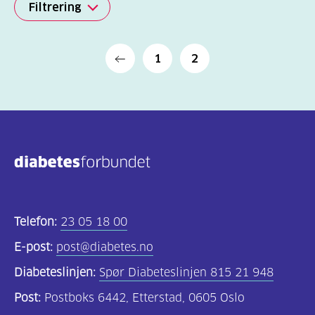
Filtrering
Alle
Siste
1
2
(15)
besvarte
Blodsukker
spørsmål
(15)
Telefon:
23 05 18 00
E-post:
post@diabetes.no
Diabeteslinjen:
Spør Diabeteslinjen 815 21 948
Post:
Postboks 6442, Etterstad, 0605 Oslo