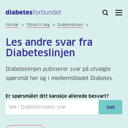
Til
hovedinnhold
Bli
Logg
Søk
Meny
medlem
inn
Forside
Tilbud til deg
Diabeteslinjen
Les andre svar fra
Diabeteslinjen
Diabeteslinjen publiserer svar på utvalgte
spørsmål her og i medlemsbladet Diabetes.
Er spørsmålet ditt kanskje allerede besvart?
Søk